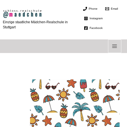
Zum
Phone
Email
Inhalt
springen
Instagram
Einzige staatliche Mädchen-Realschule in
Stuttgart
Facebook