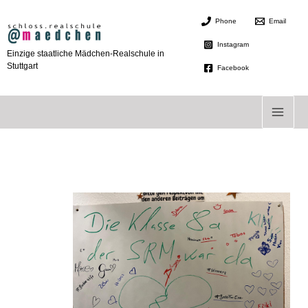
Zum
Phone
Email
Inhalt
springen
Instagram
Einzige staatliche Mädchen-Realschule in
Stuttgart
Facebook