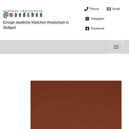
Zum
Phone
Email
Inhalt
springen
Instagram
Einzige staatliche Mädchen-Realschule in
Stuttgart
Facebook