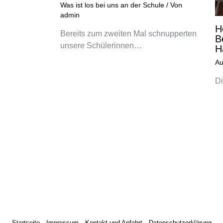
Was ist los bei uns an der Schule
/ Von
admin
H
Bereits zum zweiten Mal schnupperten
B
unsere Schülerinnen…
H
Au
Di
Startseite
Impressum
Kontakt und Anfahrt
Datenschutzerklärung