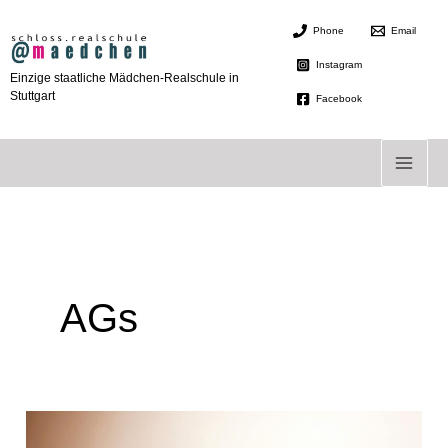
Zum
Phone
Email
Inhalt
springen
Instagram
Einzige staatliche Mädchen-Realschule in
Stuttgart
Facebook
AGs
Film
ab