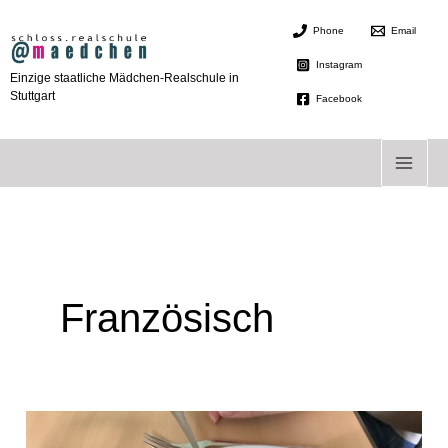
Zum
Phone
Email
Inhalt
springen
Instagram
Einzige staatliche Mädchen-Realschule in
Stuttgart
Facebook
Französisch
Französisch
meets