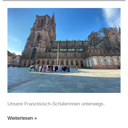
Einmal
Straßburg
und
zurück!
Unsere Französisch-Schülerinnen unterwegs.
Weiterlesen »