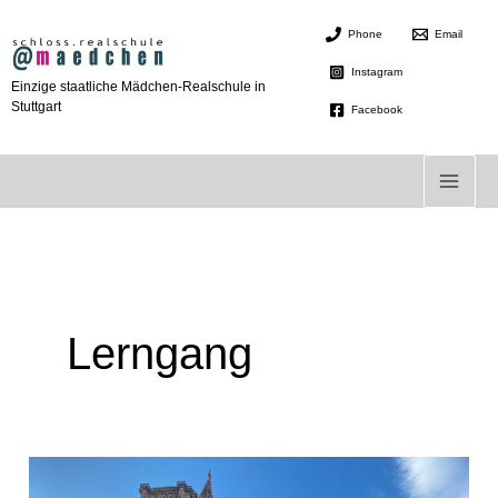
Zum
Phone
Email
Inhalt
springen
Instagram
Einzige staatliche Mädchen-Realschule in
Stuttgart
Facebook
Lerngang
Einmal
Straßburg