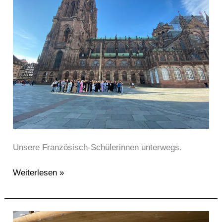
und
zurück!
Unsere Französisch-Schülerinnen unterwegs.
Weiterlesen »
Die