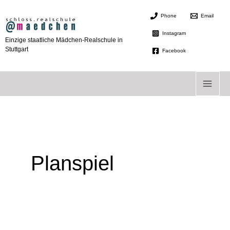
Zum
Phone
Email
Inhalt
springen
Instagram
Einzige staatliche Mädchen-Realschule in
Stuttgart
Facebook
Planspiel
Das
Berufswege-