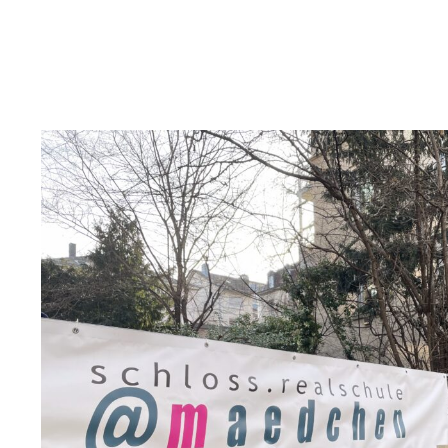
We
proudly
present…