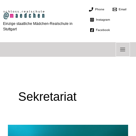
Zum
Phone
Email
Inhalt
springen
Instagram
Einzige staatliche Mädchen-Realschule in
Stuttgart
Facebook
Sekretariat
Bitte
beachten