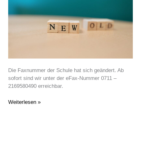
–
neue
eFax-
Nummer
Die Faxnummer der Schule hat sich geändert. Ab
sofort sind wir unter der eFax-Nummer 0711 –
2169580490 erreichbar.
Weiterlesen »