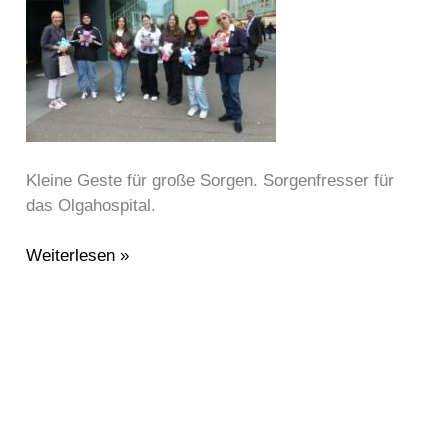
„Schloss-
Realschule
für
Mädchen“
an
das
Olgahospital
Kleine Geste für große Sorgen. Sorgenfresser für
das Olgahospital.
Weiterlesen »