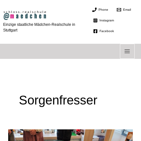
Zum
Phone
Email
Inhalt
springen
Instagram
Einzige staatliche Mädchen-Realschule in
Stuttgart
Facebook
Sorgenfresser
Sorgenfresser
2.0