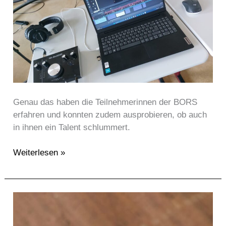
macht
eigentlich
…
ein
Synchronsprecher
Genau das haben die Teilnehmerinnen der BORS
erfahren und konnten zudem ausprobieren, ob auch
in ihnen ein Talent schlummert.
Weiterlesen »
HandsUp
again
–