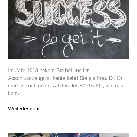
Schülerinnen
erzählen
–
das
ist
aus
mir
geworden!
Im Jahr 2013 bekam Sie bei uns ihr
Abschlusszeugnis, heute kehrt Sie als Frau Dr. Dr.
med. zurück und erzählt in der BORS-AG, wie das
kam.
Weiterlesen »
Was