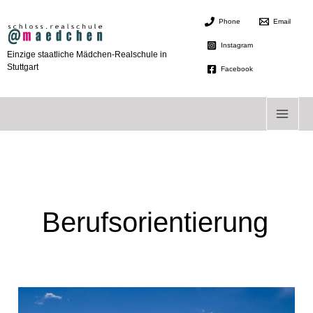
Zum
Phone
Email
Inhalt
springen
Instagram
Einzige staatliche Mädchen-Realschule in
Stuttgart
Facebook
Berufsorientierung
BO-
Woche