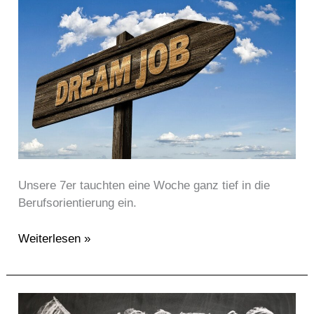
Klasse
7
Unsere 7er tauchten eine Woche ganz tief in die
Berufsorientierung ein.
Weiterlesen »
Ehemalige