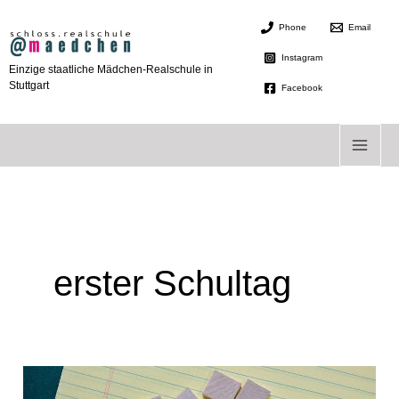
Zum
Phone
Email
Inhalt
springen
Instagram
Einzige staatliche Mädchen-Realschule in
Stuttgart
Facebook
erster Schultag
Es
geht