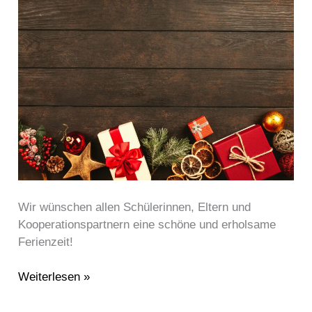
Schöne
Ferien
und
guten
Rutsch
Wir wünschen allen Schülerinnen, Eltern und
Kooperationspartnern eine schöne und erholsame
Ferienzeit!
Weiterlesen »