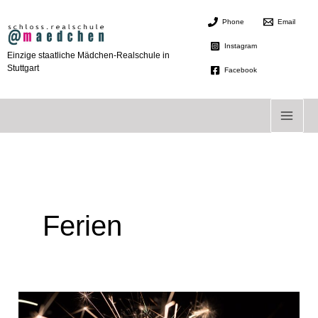
Zum
Phone
Email
Inhalt
springen
Instagram
Einzige staatliche Mädchen-Realschule in
Stuttgart
Facebook
Ferien
Happy
New